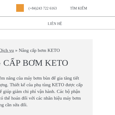
(+84)243 722 6163
TÌM KIẾM
LIÊN HỆ
Dịch vụ
»
Nâng cấp bơm KETO
 CẤP BƠM KETO
iềm năng của máy bơm bùn để gia tăng tiết
ượng. Thiết kế của phụ tùng KETO được cấp
ế giúp giảm chi phí vận hành. Các bộ phận
 thể hoán đổi với các nhãn hiệu máy bơm
g cần sửa đổi.