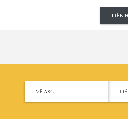
LIÊN 
VỀ ASG
LI