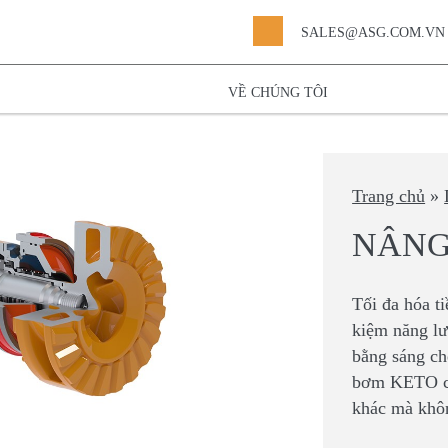
SALES@ASG.COM.VN
VỀ CHÚNG TÔI
Trang chủ
»
NÂNG
Tối đa hóa t
kiệm năng l
bằng sáng ch
bơm KETO có
khác mà khôn