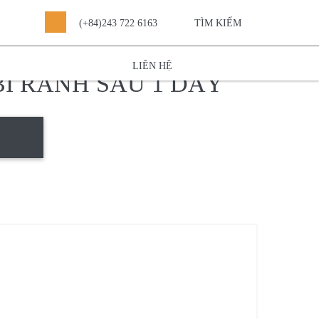
(+84)243 722 6163
TÌM KIẾM
 phẩm
»
Vòng bi
»
NACHI
»
Vòng bi rãnh sâu 1
LIÊN HỆ
I RÃNH SÂU 1 DÃY