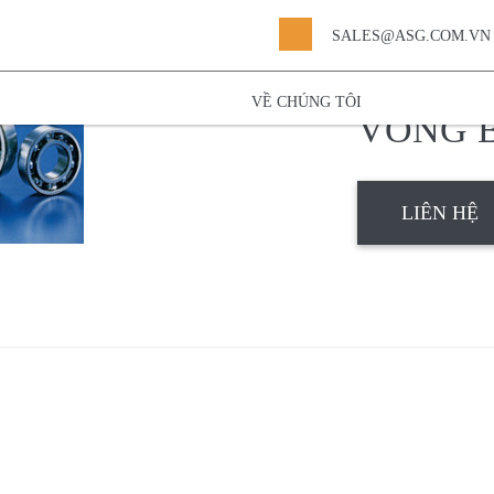
SALES@ASG.COM.VN
Trang chủ
»
Sản
dãy
VỀ CHÚNG TÔI
VÒNG B
LIÊN HỆ