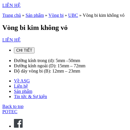
LIÊN HỆ
Trang chủ
»
Sản phẩm
»
Vòng bi
»
UBC
»
Vòng bi kim không vỏ
Vòng bi kim không vỏ
LIÊN HỆ
CHI TIẾT
Đường kính trong (d): 5mm –50mm
Đường kính ngoài (D): 15mm – 72mm
Độ dày vòng bi (B): 12mm – 23mm
Về ASG
Liên hệ
Sản phẩm
Tin tức & Sự kiện
Back to top
POTEC