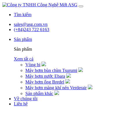
Skip
to
Tìm kiếm
content
sales@asg.com.vn
(+84)243 722 6163
Sản phẩm
Sản phẩm
Xem tất cả
Vòng bi
Máy bơm bùn chìm Tsurumi
Máy bơm nước Ebara
Máy bơm ống Bredel
Máy bơm màng khí nén Verderair
Sản phẩm khác
Về chúng tôi
Liên hệ