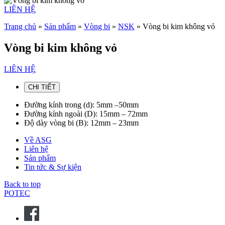
LIÊN HỆ
Trang chủ
»
Sản phẩm
»
Vòng bi
»
NSK
»
Vòng bi kim không vỏ
Vòng bi kim không vỏ
LIÊN HỆ
CHI TIẾT
Đường kính trong (d): 5mm –50mm
Đường kính ngoài (D): 15mm – 72mm
Độ dày vòng bi (B): 12mm – 23mm
Về ASG
Liên hệ
Sản phẩm
Tin tức & Sự kiện
Back to top
POTEC