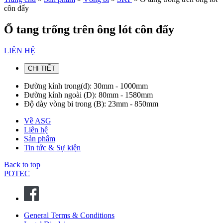
côn đẩy
Ổ tang trống trên ông lót côn đẩy
LIÊN HỆ
CHI TIẾT
Đường kính trong(d): 30mm - 1000mm
Đường kính ngoài (D): 80mm - 1580mm
Độ dày vòng bi trong (B): 23mm - 850mm
Về ASG
Liên hệ
Sản phẩm
Tin tức & Sự kiện
Back to top
POTEC
General Terms & Conditions