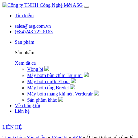
Skip
to
Tìm kiếm
content
sales@asg.com.vn
(+84)243 722 6163
Sản phẩm
Sản phẩm
Xem tất cả
Vòng bi
Máy bơm bùn chìm Tsurumi
Máy bơm nước Ebara
Máy bơm ống Bredel
Máy bơm màng khí nén Verderair
Sản phẩm khác
Về chúng tôi
Liên hệ
LIÊN HỆ
Trang chủ
»
Sản phẩm
»
Vòng bi
»
SKF
»
Ổ tang trống trên ông lót