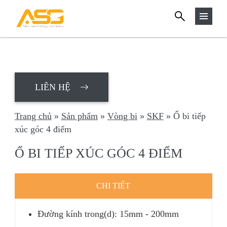
TÌM
Skip
KIẾM
to
content
LIÊN HỆ
Trang chủ
»
Sản phẩm
»
Vòng bi
»
SKF
»
Ổ bi tiếp
xúc góc 4 điểm
Ổ BI TIẾP XÚC GÓC 4 ĐIỂM
CHI TIẾT
Đường kính trong(d): 15mm - 200mm