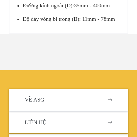
Đường kính ngoài (D):35mm - 400mm
Độ dày vòng bi trong (B): 11mm - 78mm
VỀ ASG
LIÊN HỆ