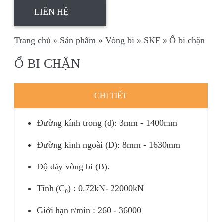
LIÊN HỆ
Trang chủ
»
Sản phẩm
»
Vòng bi
»
SKF
»
Ổ bi chặn
Ổ BI CHẶN
CHI TIẾT
Đường kính trong (d): 3mm - 1400mm
Đường kinh ngoài (D): 8mm - 1630mm
Độ dày vòng bi (B):
Tĩnh (C₀) : 0.72kN- 22000kN
Giới hạn r/min : 260 - 36000