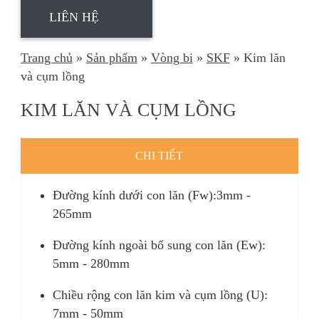
LIÊN HỆ
Trang chủ
»
Sản phẩm
»
Vòng bi
»
SKF
»
Kim lăn
và cụm lồng
KIM LĂN VÀ CỤM LỒNG
CHI TIẾT
Đường kính dưới con lăn (Fw):3mm -
265mm
Đường kính ngoài bổ sung con lăn (Ew):
5mm - 280mm
Chiều rộng con lăn kim và cụm lồng (U):
7mm - 50mm