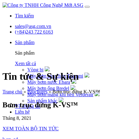
Skip
to
Tìm kiếm
content
sales@asg.com.vn
(+84)243 722 6163
Sản phẩm
Sản phẩm
Xem tất cả
Vòng bi
Tin tức & Sự kiện
Máy bơm bùn chìm Tsurumi
Máy bơm nước Ebara
Máy bơm ống Bredel
Trang chủ
»
Brochures
»
Bơm trục đứng K-VS™
Máy bơm màng khí nén Verderair
Sản phẩm khác
Bơm trục đứng K-VS™
Về chúng tôi
Liên hệ
Tháng 8, 2021
XEM TOÀN BỘ TIN TỨC