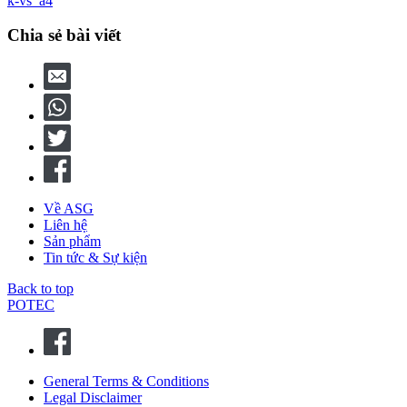
k-vs_a4
Chia sẻ bài viết
Về ASG
Liên hệ
Sản phẩm
Tin tức & Sự kiện
Back to top
POTEC
General Terms & Conditions
Legal Disclaimer