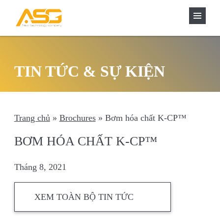
TÌM
Skip
KIẾM
to
content
TIN TỨC & SỰ KIỆN
Trang chủ
»
Brochures
»
Bơm hóa chất K-CP™
BƠM HÓA CHẤT K-CP™
Tháng 8, 2021
XEM TOÀN BỘ TIN TỨC